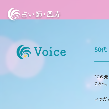
占い師・風寿
Voice
50代
“この先
ころへ。
いつだ