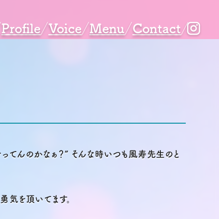
Profile
Voice
Menu
Contact
で合ってんのかなぁ？” そんな時いつも風寿先生のと
勇気を頂いてます。