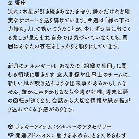
♋ 蟹座
流れ：木星が引き続きあなたを守り、静かだけれど確
実なサポートを送り続けています。今週は「縁の下の
力持ち」として動いてきたことが、少しずつ表に出てく
る兆しが見えます。自分では気づいていなくても、周
囲はあなたの存在をしっかりと頼りにしています。
新月のエネルギーは、あなたの「組織や集団」に関
わる領域に届きます。友人関係や仕事上のチームに、
新しい風が吹き込むような出来事があるかもしれま
せん。誰かに声をかけるなら今週が好機。週末は頭
の回転が速くなり、会話から大切な情報や縁が転が
り込んでくる予感があります。
🌸 ラッキーアイテム：シルバーのアクセサリー
💡 開運アドバイス： 助けを求めることをためらわず