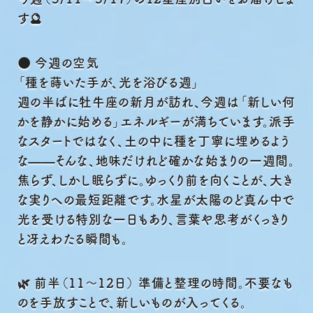
Menu
す🔮
Contact
🌑
今週の空気
「種を蒔いた手が、光を浴びる週」
週の半ばに牡牛座の新月が訪れ、今週は「新しい何
かを静かに始める」エネルギーが満ちています。派手
なスタートではなく、土の中に種を丁寧に埋めるよう
な——そんな、地味だけれど確かな始まりの一週間。
焦らず、しかし眠らずに。ゆっくり前を向くことが、大き
な実りへの最短距離です。水星が太陽のど真ん中で
光を受ける特別な一日もあり、言葉や思考がくっきり
と冴えわたる瞬間も。
🌿 前半（11〜12日） 準備と整理の時間。不要なも
のを手放すことで、新しいものが入ってくる。