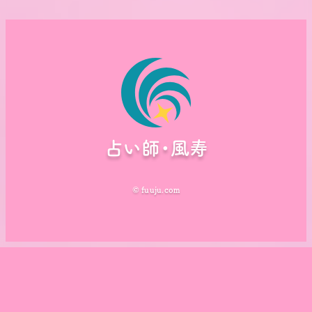
占い師・風寿
© fuuju.com