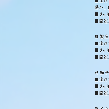
■流れ
動かし
■ラッ
■開運
♋ 蟹座
■流れ
■ラッ
■開運
♌ 獅
■流れ
■ラッ
■開運
♍ 乙