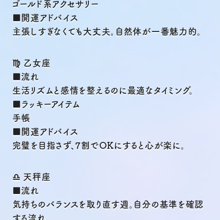
ゴールド系アクセサリー
■開運アドバイス
主張しすぎなくても大丈夫。自然体が一番魅力的。
♍ 乙女座
■流れ
生活リズムと感情を整えるのに最適なタイミング。
■ラッキーアイテム
手帳
■開運アドバイス
完璧を目指さず、7割でOKにすると心が楽に。
♎ 天秤座
■流れ
気持ちのバランスを取り直す週。自分の基準を確認
する流れ。