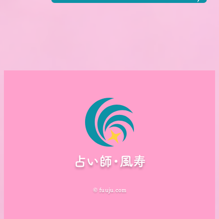
占い師・風寿
© fuuju.com