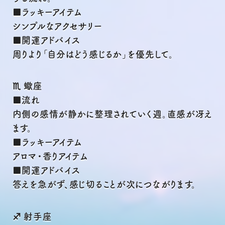
■ラッキーアイテム
シンプルなアクセサリー
■開運アドバイス
周りより「自分はどう感じるか」を優先して。
♏ 蠍座
■流れ
内側の感情が静かに整理されていく週。直感が冴え
ます。
■ラッキーアイテム
アロマ・香りアイテム
■開運アドバイス
答えを急がず、感じ切ることが次につながります。
♐ 射手座