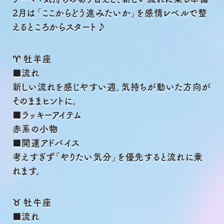
Menu
2月は「ここからどう進みたいか」を感情レベルで整
Contact
えるところからスタート♪
♈ 牡羊座
■流れ
新しい流れを感じやすい週。気持ちが動いた方向が
そのままヒントに。
■ラッキーアイテム
赤系の小物
■開運アドバイス
考えすぎず「やりたい気分」を優先すると流れに乗
れます。
♉ 牡牛座
■流れ