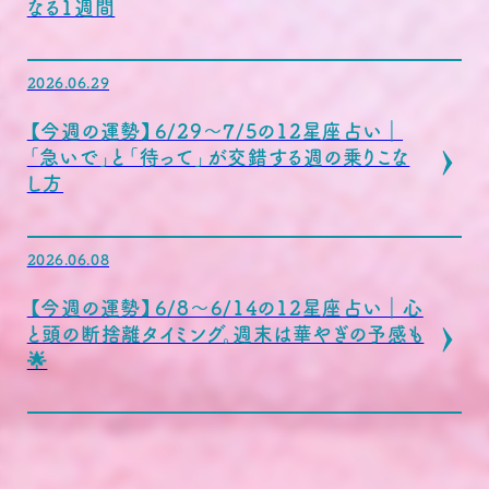
なる1週間
2026.06.29
【今週の運勢】6/29〜7/5の12星座占い｜
「急いで」と「待って」が交錯する週の乗りこな
し方
2026.06.08
【今週の運勢】6/8〜6/14の12星座占い｜心
と頭の断捨離タイミング。週末は華やぎの予感も
🌟