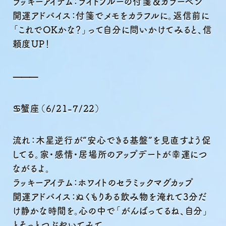
ラッキーアイテム：ライトブルーの付箋＆カラーペン
開運アドバイス：付箋でメモをカラフルに。返信前に
「これでOKかな？」って自分に問いかけてみると、信
頼度UP！
⸻
♋蟹座（6/21-7/22）
流れ：木星逆行が“安心できる基盤”を見直すよう促
してる。家・感情・居場所のアップデートが幸運につ
ながるよ。
ラッキーアイテム：ホワイトのセラミックマグカップ
開運アドバイス：ぬくもりある飲み物を淹れて3分だ
け静かな時間を。心の中で「がんばってるね、自分」
とそっとつぶやいてみて。